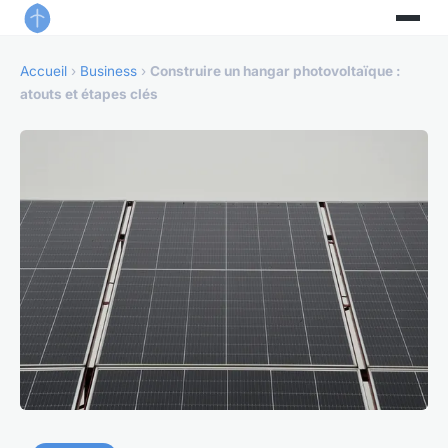
Accueil
›
Business
›
Construire un hangar photovoltaïque :
atouts et étapes clés