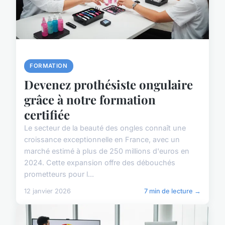
FORMATION
Devenez prothésiste ongulaire
grâce à notre formation
certifiée
Le secteur de la beauté des ongles connaît une
croissance exceptionnelle en France, avec un
marché estimé à plus de 250 millions d'euros en
2024. Cette expansion offre des débouchés
prometteurs pour l...
12 janvier 2026
7 min de lecture →