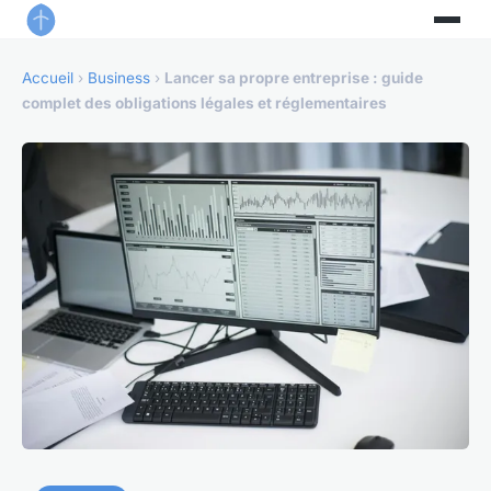
Accueil
›
Business
›
Lancer sa propre entreprise : guide
complet des obligations légales et réglementaires