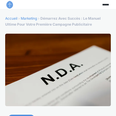
Accueil
›
Marketing
›
Démarrez Avec Succès : Le Manuel
Ultime Pour Votre Première Campagne Publicitaire