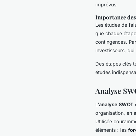
imprévus.
Importance des 
Les études de fais
que chaque étape d
contingences. Par 
investisseurs, qu
Des étapes clés te
études indispensab
Analyse SWO
L’
analyse SWOT
e
organisation, en 
Utilisée couramme
éléments : les
for