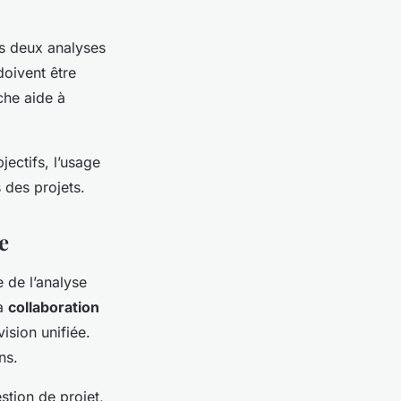
es deux analyses
doivent être
rche aide à
jectifs, l’usage
 des projets.
e
 de l’analyse
la
collaboration
ision unifiée.
ns.
stion de projet,