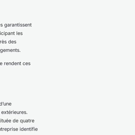
es garantissent
icipant les
près des
gagements.
ue rendent ces
 d’une
 extérieures.
tituée de quatre
treprise identifie