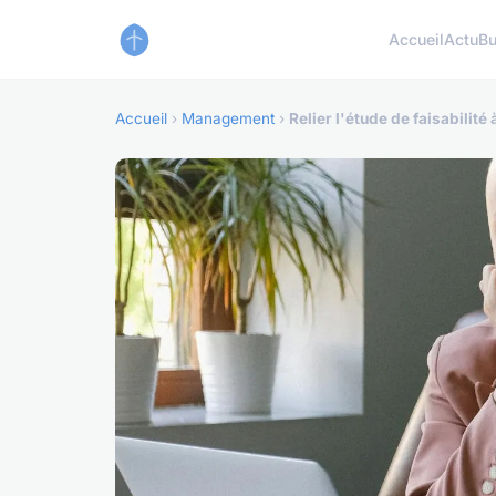
Accueil
Actu
Bu
Accueil
›
Management
›
Relier l'étude de faisabili