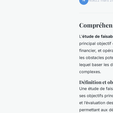
N
Noé
22 mars 2
Compréhensi
L’
étude de faisabi
principal objectif
financier, et opéra
les obstacles pote
lequel baser les d
complexes.
Définition et ob
Une étude de fais
ses objectifs prin
et l’évaluation d
permettant aux dé