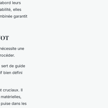
’abord leurs
bilité, elles
mbinée garantit
SWOT
 nécessite une
procéder.
 sert de guide
f bien défini
 cruciaux. Il
matérielles,
t puise dans les