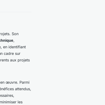
rojets. Son
chnique
,
, en identifiant
un cadre sur
érents aux projets
e en œuvre. Parmi
bénéfices attendus,
essaires,
minimiser les