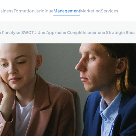
siness
Formation
Juridique
Management
Marketing
Services
té à l'analyse SWOT : Une Approche Complète pour une Stratégie Réus