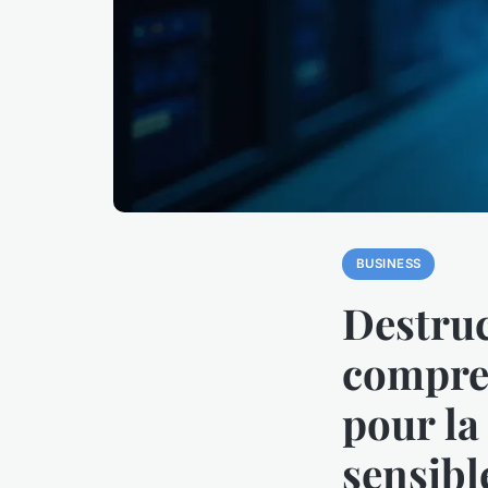
BUSINESS
Destruc
compren
pour la
sensibl