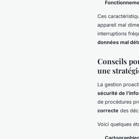
Fonctionneme
Ces caractéristiqu
appareil mal dime
interruptions fréq
données mal dét
Conseils po
une stratég
La gestion proact
sécurité de l’inf
de procédures préc
correcte
des déch
Voici quelques éta
Cartographier