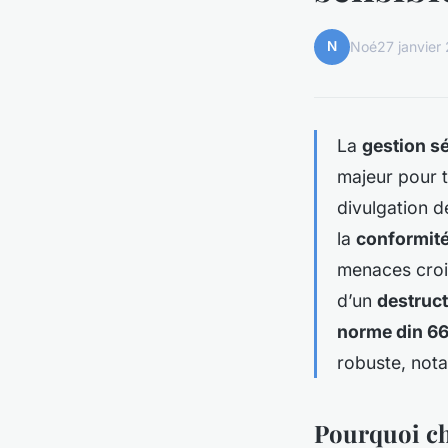
N
Noé
27 janvier
La
gestion s
majeur pour to
divulgation 
la
conformit
menaces crois
d’un
destruc
norme din 6
robuste, not
Pourquoi ch