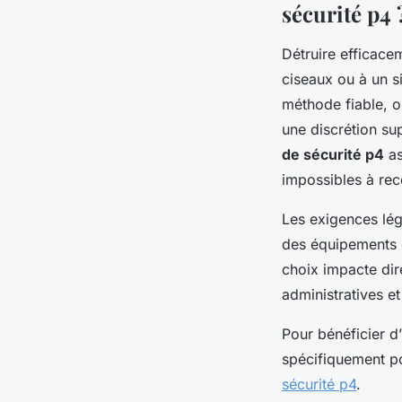
sécurité p4 
Détruire efficac
ciseaux ou à un s
méthode fiable, o
une discrétion su
de sécurité p4
as
impossibles à reco
Les exigences lé
des équipements ca
choix impacte dire
administratives et
Pour bénéficier d
spécifiquement po
sécurité p4
.