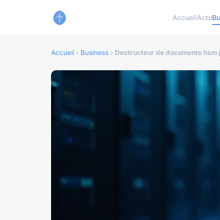
Accueil
Actu
Bu
Accueil
›
Business
›
Destructeur de documents hsm pu