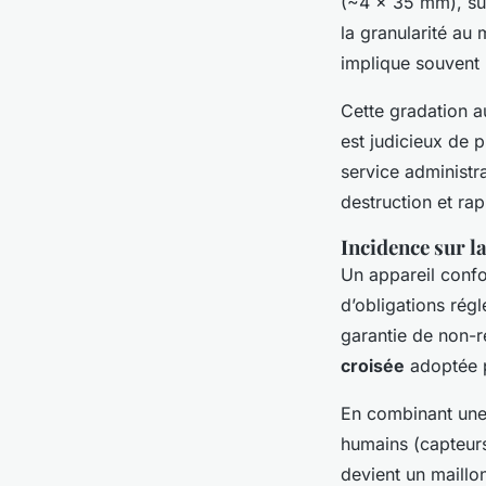
(~4 x 35 mm), suf
la granularité a
implique souvent 
Cette gradation au
est judicieux de p
service administra
destruction et rap
Incidence sur l
Un appareil conf
d’obligations rég
garantie de non-r
croisée
adoptée 
En combinant un
humains (capteurs
devient un maillo