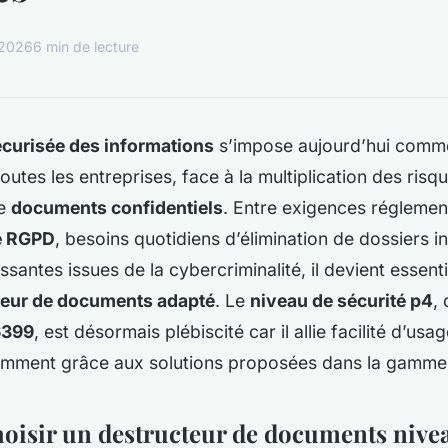
 2026
6 min de lecture
écurisée des informations
s’impose aujourd’hui comm
utes les entreprises, face à la multiplication des risque
de
documents confidentiels
. Entre exigences réglement
é RGPD
, besoins quotidiens d’élimination de dossiers i
santes issues de la cybercriminalité, il devient essenti
teur de documents adapté
. Le
niveau de sécurité p4
, 
6399
, est désormais plébiscité car il allie facilité d’usa
amment grâce aux solutions proposées dans la gamm
oisir un destructeur de documents nive