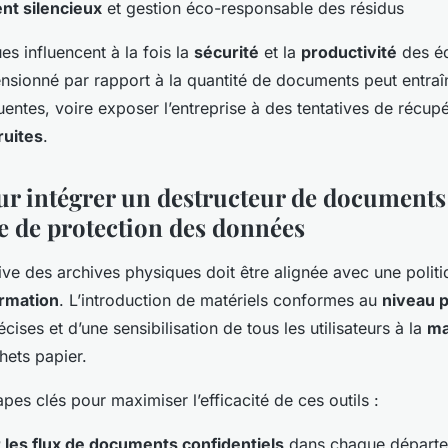
nt silencieux
et gestion éco-responsable des résidus
es influencent à la fois la
sécurité
et la
productivité
des éq
nsionné par rapport à la quantité de documents peut entraî
uentes, voire exposer l’entreprise à des tentatives de récup
ruites
.
ur intégrer un destructeur de documents
ie de protection des données
ive des archives physiques doit être alignée avec une polit
ormation
. L’introduction de matériels conformes au
niveau 
ises et d’une sensibilisation de tous les utilisateurs à la
ma
ets papier.
pes clés pour maximiser l’efficacité de ces outils :
 les flux de documents confidentiels
dans chaque départ