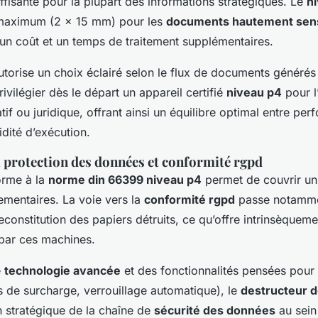
fisante pour la plupart des informations stratégiques. Le
n
u maximum (2 x 15 mm) pour les
documents hautement sens
un coût et un temps de traitement supplémentaires.
torise un choix éclairé selon le flux de documents générés e
rivilégier dès le départ un appareil certifié
niveau p4
pour l
tif ou juridique, offrant ainsi un équilibre optimal entre pe
idité d’exécution.
a protection des données et conformité rgpd
orme à la
norme din 66399 niveau p4
permet de couvrir un
lementaires. La voie vers la
conformité rgpd
passe notamme
econstitution des papiers détruits, ce qu’offre intrinsèqueme
par ces machines.
e
technologie avancée
et des fonctionnalités pensées pour l
 de surcharge, verrouillage automatique), le
destructeur 
n stratégique de la chaîne de
sécurité des données
au sein 