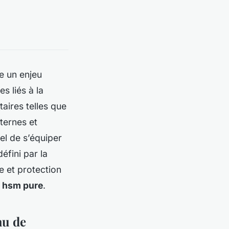
e un enjeu
s liés à la
aires telles que
nternes et
el de s’équiper
défini par la
ge et protection
e
hsm pure
.
au de