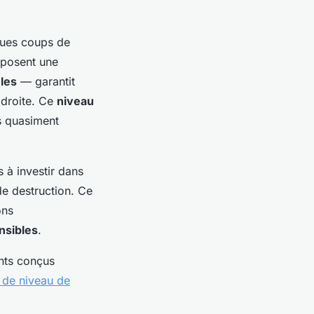
ques coups de
mposent une
les
— garantit
 droite. Ce
niveau
s quasiment
s à investir dans
de destruction. Ce
ons
nsibles
.
ents conçus
 de niveau de