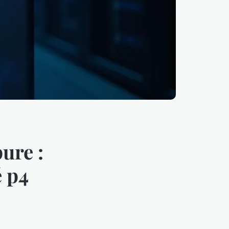
ure :
é p4