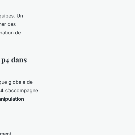
uipes. Un
ner des
ération de
 p4 dans
ique globale de
p4
s’accompagne
nipulation
ement