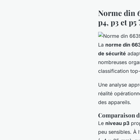
Norme din 66
p4, p3 et p5 
La
norme din 66
de sécurité
adapt
nombreuses organ
classification to
Une analyse appro
réalité opérationn
des appareils.
Comparaison de
Le
niveau p3
pro
peu sensibles. À l