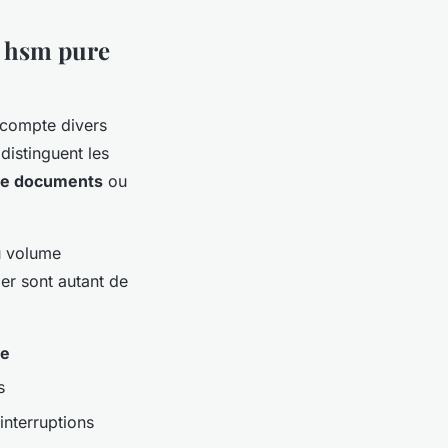
s hsm pure
compte divers
distinguent les
de documents
ou
du volume
pier sont autant de
le
s
 interruptions