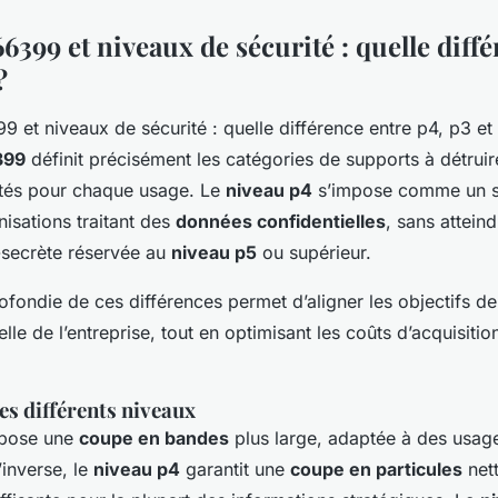
399 et niveaux de sécurité : quelle diff
?
399
définit précisément les catégories de supports à détruir
és pour chaque usage. Le
niveau p4
s’impose comme un s
isations traitant des
données confidentielles
, sans atteind
p-secrète réservée au
niveau p5
ou supérieur.
fondie de ces différences permet d’aligner les objectifs de
elle de l’entreprise, tout en optimisant les coûts d’acquisitio
s différents niveaux
pose une
coupe en bandes
plus large, adaptée à des usag
’inverse, le
niveau p4
garantit une
coupe en particules
nett