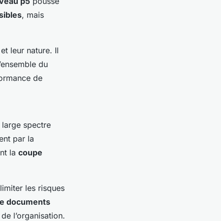
iveau p5
pousse
ibles
, mais
t leur nature. Il
’ensemble du
rformance de
 large spectre
nt par la
nt la
coupe
imiter les risques
de documents
de l’organisation.