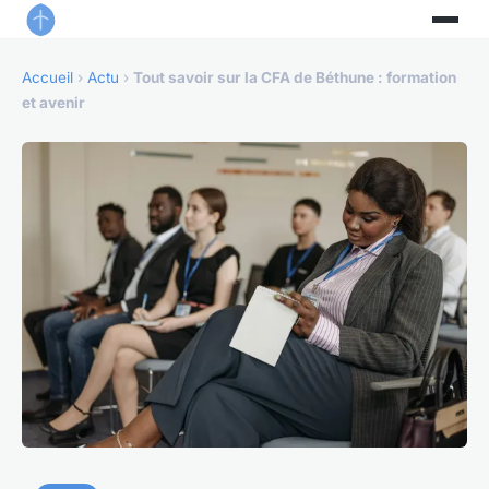
Accueil
›
Actu
›
Tout savoir sur la CFA de Béthune : formation
et avenir