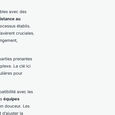
ables avec des
istance au
ocessus établis.
avèrent cruciales.
hangement,
parties prenantes
lexe. La clé ici
ulières pour
tibilité avec les
es
équipes
 en douceur. Les
 d’ajuster la