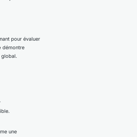
nant pour évaluer
e
démontre
 global.
.
ible.
omme une