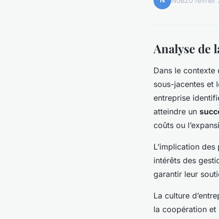
N
Noé
20 février
Analyse de 
Dans le contexte 
sous-jacentes et l
entreprise identif
atteindre un
succ
coûts ou l’expan
L’implication des 
intérêts des gest
garantir leur sout
La culture d’entre
la coopération et 