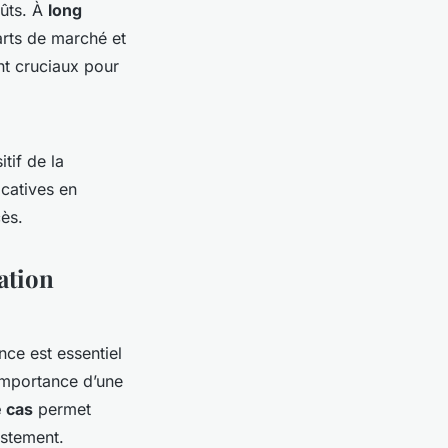
ûts. À
long
arts de marché et
t cruciaux pour
tif de la
icatives en
cès.
ation
ence est essentiel
importance d’une
 cas
permet
ustement.