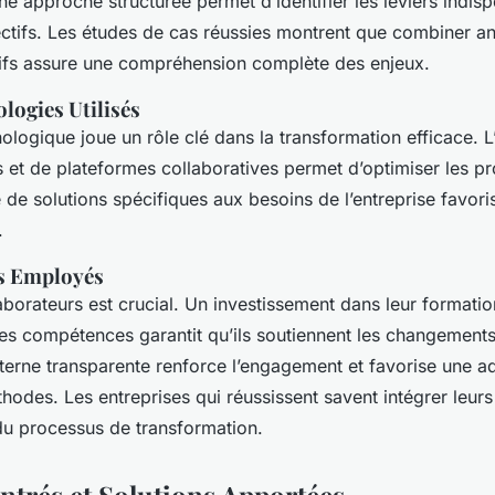
ne approche structurée permet d’identifier les leviers indis
ectifs. Les études de cas réussies montrent que combiner 
atifs assure une compréhension complète des enjeux.
ologies Utilisés
ologique joue un rôle clé dans la transformation efficace. L
 et de plateformes collaboratives permet d’optimiser les pr
de solutions spécifiques aux besoins de l’entreprise favori
.
s Employés
aborateurs est crucial. Un investissement dans leur formation
s compétences garantit qu’ils soutiennent les changement
erne transparente renforce l’engagement et favorise une ad
hodes. Les entreprises qui réussissent savent intégrer leu
du processus de transformation.
ntrés et Solutions Apportées