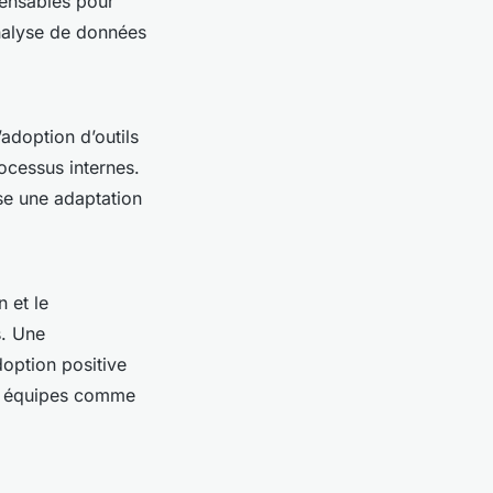
pensables pour
analyse de données
’adoption d’outils
ocessus internes.
se une adaptation
 et le
s. Une
option positive
rs équipes comme