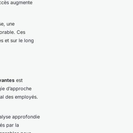
succès augmente
se, une
vorable. Ces
 et sur le long
vantes
est
ie d’approche
otal des employés.
alyse approfondie
és par la