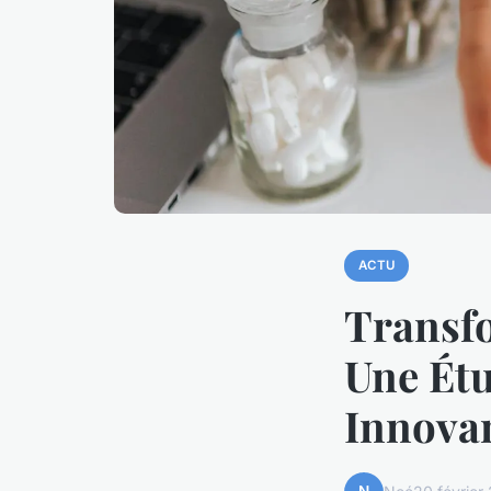
ACTU
Transfo
Une Étu
Innova