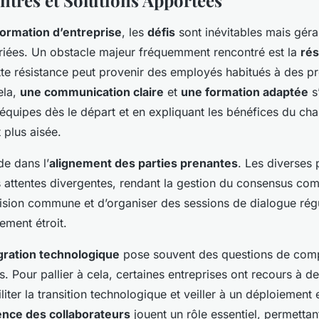
formation d’entreprise
, les
défis
sont inévitables mais gér
iées. Un obstacle majeur fréquemment rencontré est la
rés
tte résistance peut provenir des employés habitués à des pr
ela,
une communication claire
et
une formation adaptée
s’
 équipes dès le départ et en expliquant les bénéfices du c
 plus aisée.
de dans l’
alignement des parties prenantes
. Les diverses 
 attentes divergentes, rendant la gestion du consensus comp
 vision commune et d’organiser des sessions de dialogue rég
ement étroit.
gration technologique
pose souvent des questions de compa
. Pour pallier à cela, certaines entreprises ont recours à d
liter la transition technologique et veiller à un déploiement
ence des collaborateurs
jouent un rôle essentiel, permettant