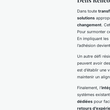
Dans toute
trans
solutions
appropr
changement
. Ce
Pour surmonter c
En impliquant les
l’adhésion devient
Un autre défi rési
peuvent avoir des
est d’établir une
maintenir un align
Finalement, l’
inté
systèmes existants
dédiées
pour faci
retours d’expéri