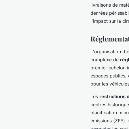
livraisons de mat
denrées périssabl
l'impact sur la ci
Réglementati
L'organisation d'
complexe de
rég
premier échelon i
espaces publics, d
pour les véhicules
Les
restrictions 
centres historique
planification min
émissions (ZFE) i
respecter les seu