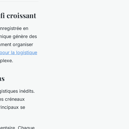
fi croissant
nregistrée en
amique génère des
mment organiser
pour la logistique
mplexe.
ns
istiques inédits.
des créneaux
principaux se
mentaire. Chaque