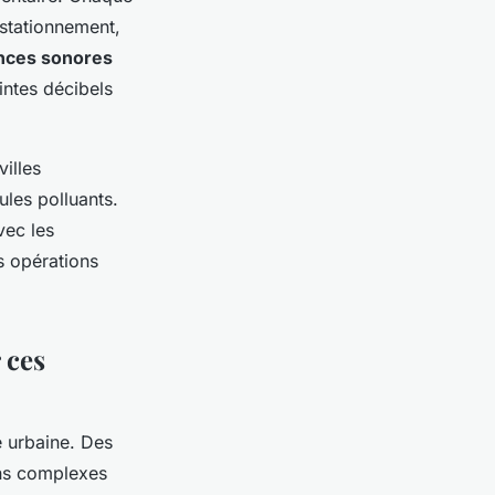
 stationnement,
nces sonores
aintes décibels
illes
ules polluants.
vec les
s opérations
 ces
e urbaine. Des
ons complexes