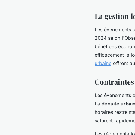
La gestion l
Les événements ur
2024 selon l'Obse
bénéfices économ
efficacement la l
urbaine
offrent au
Contraintes 
Les événements en
La
densité urbai
horaires restreint
saturent rapidemen
Les réglementati