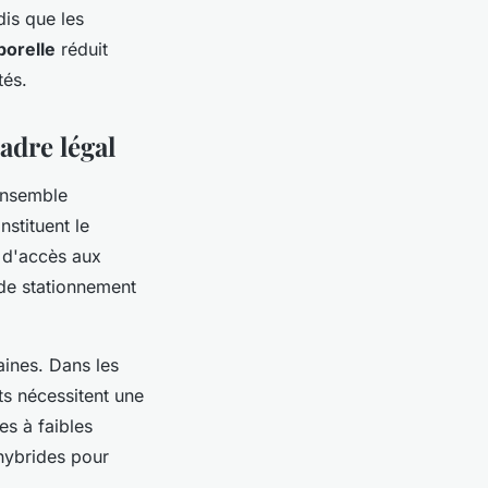
dis que les
porelle
réduit
tés.
adre légal
ensemble
nstituent le
 d'accès aux
 de stationnement
aines. Dans les
nts nécessitent une
es à faibles
 hybrides pour