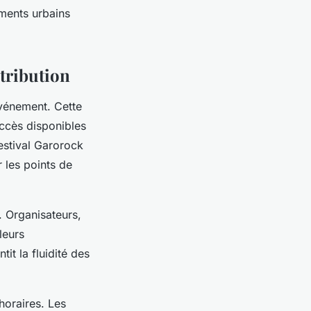
ements urbains
stribution
vénement. Cette
accès disponibles
festival Garorock
 les points de
n. Organisateurs,
leurs
tit la fluidité des
horaires. Les