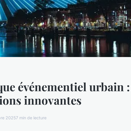
que événementiel urbain :
tions innovantes
re 2025
7 min de lecture