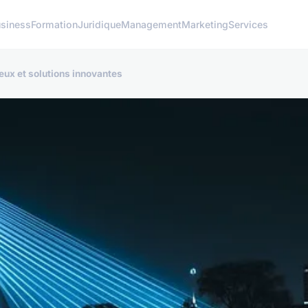
siness
Formation
Juridique
Management
Marketing
Services
eux et solutions innovantes