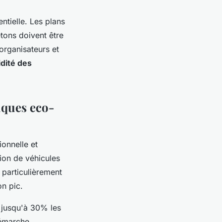
ntielle. Les plans
étons doivent être
organisateurs et
idité des
iques eco-
ionnelle et
tion de véhicules
 particulièrement
on pic.
r jusqu'à 30% les
démarche