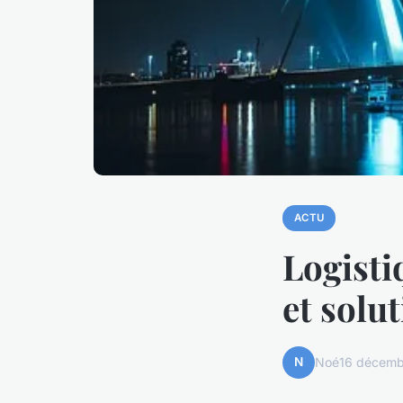
ACTU
Logisti
et solu
N
Noé
16 décemb