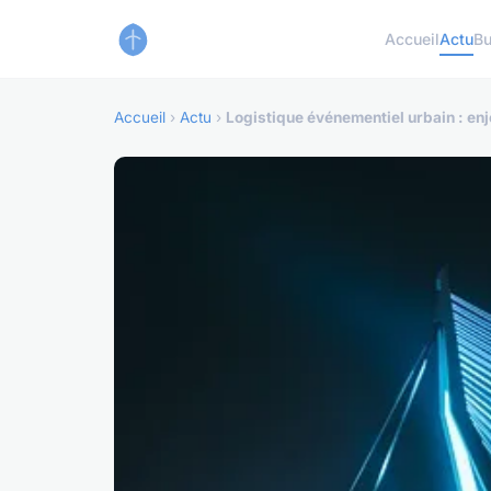
Accueil
Actu
Bu
Accueil
›
Actu
›
Logistique événementiel urbain : enj