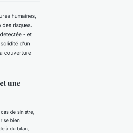
tures humaines,
e des risques.
détectée - et
solidité d’un
sa couverture
 et une
 cas de sinistre,
rise bien
delà du bilan,