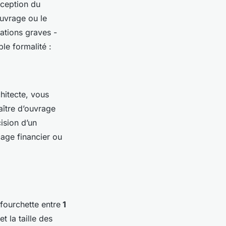
éception du
ouvrage ou le
rations graves -
ple formalité :
chitecte, vous
aître d’ouvrage
ision d’un
ocage financier ou
fourchette entre
1
et la taille des