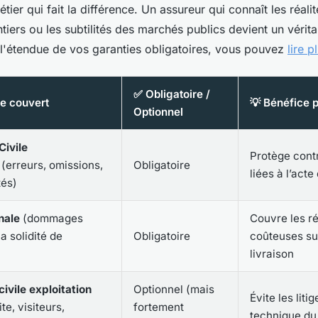
métier qui fait la différence. Un assureur qui connaît les réali
tiers ou les subtilités des marchés publics devient un vérita
l'étendue de vos garanties obligatoires, vous pouvez
lire p
✅ Obligatoire /
ue couvert
💡 Bénéfice 
Optionnel
Civile
Protège contr
(erreurs, omissions,
Obligatoire
liées à l’act
tés)
nale
(dommages
Couvre les r
a solidité de
Obligatoire
coûteuses su
livraison
ivile exploitation
Optionnel (mais
Évite les liti
te, visiteurs,
fortement
technique du 