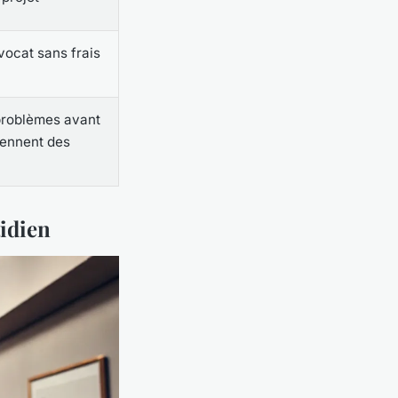
vocat sans frais
 problèmes avant
iennent des
tidien