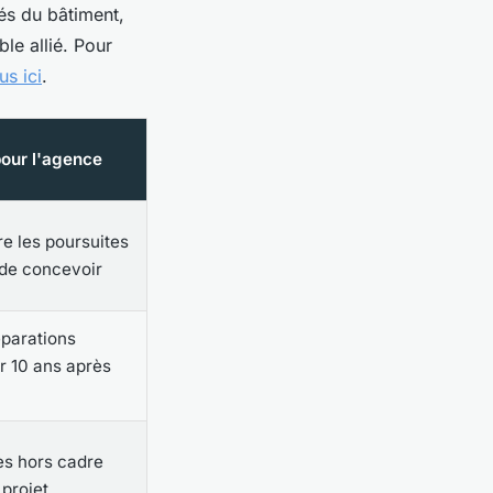
tés du bâtiment,
ble allié. Pour
lus ici
.
pour l'agence
e les poursuites
e de concevoir
éparations
r 10 ans après
ges hors cadre
projet