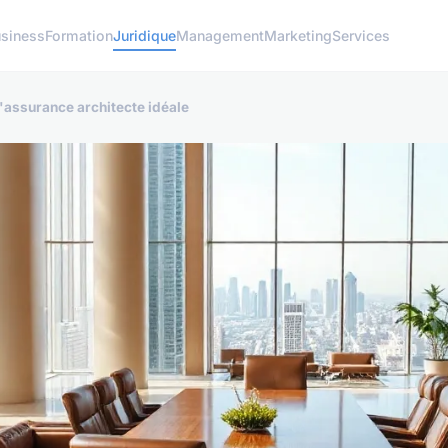
siness
Formation
Juridique
Management
Marketing
Services
l'assurance architecte idéale