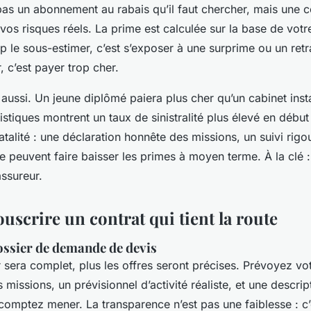
 pas un abonnement au rabais qu’il faut chercher, mais une 
 vos risques réels. La prime est calculée sur la base de vot
op le sous-estimer, c’est s’exposer à une surprime ou un retra
, c’est payer trop cher.
 aussi. Un jeune diplômé paiera plus cher qu’un cabinet inst
istiques montrent un taux de sinistralité plus élevé en début
atalité : une déclaration honnête des missions, un suivi rigo
e peuvent faire baisser les primes à moyen terme. À la clé :
assureur.
scrire un contrat qui tient la route
ossier de demande de devis
r sera complet, plus les offres seront précises. Prévoyez vo
s missions, un prévisionnel d’activité réaliste, et une descri
comptez mener. La transparence n’est pas une faiblesse : c’