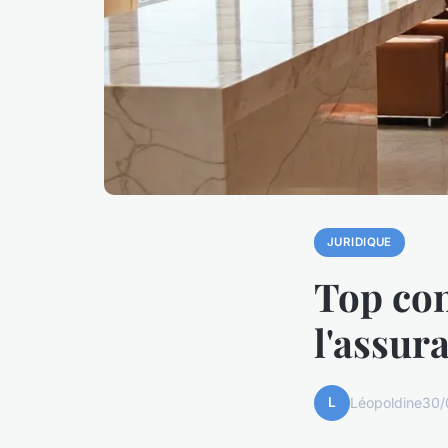
JURIDIQUE
Top con
l'assur
L
Léopoldine
30/