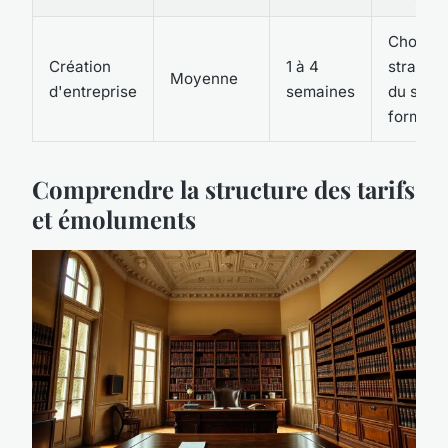
Choix
Création
1 à 4
stratégi
Moyenne
d'entreprise
semaines
du statu
formalis
Comprendre la structure des tarifs
et émoluments