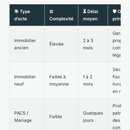
🎯 Type
⚖️
⏳ Délai
🛡️ Objec
d’acte
Complexité
moyen
principa
Garanti
Immobilier
2 à 3
propriét
Élevée
ancien
mois
conform
légale
Sécuris
Immobilier
Faible à
1 à 2
fiscale 
neuf
moyenne
mois
livraiso
en main
Protecti
PACS /
Quelques
patrimon
Faible
Mariage
jours
des
conjoint