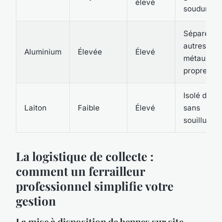
élevé
soudure
Séparé de
autres
Aluminium
Élevée
Élevé
métaux,
propre
Isolé du fer
Laiton
Faible
Élevé
sans
souillure
La logistique de collecte :
comment un ferrailleur
professionnel simplifie votre
gestion
La mise à disposition de bennes sur site