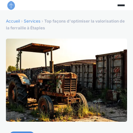
Accueil
›
Services
›
Top façons d'optimiser la valorisation de
la ferraille à Étaples