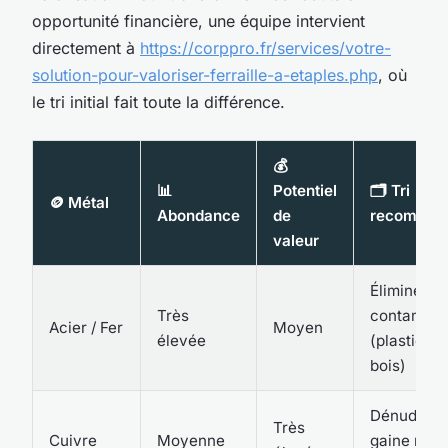
opportunité financière, une équipe intervient
directement à
https://corppro.fr/services/votre-
solution-pour-valoriser-ferraille-a-etaples.php
, où
le tri initial fait toute la différence.
💰
📊
Potentiel
🗂️ Tri
🪙 Métal
Abondance
de
recomman
valeur
Éliminer le
Très
contamina
Acier / Fer
Moyen
élevée
(plastique,
bois)
Dénudé, s
Très
Cuivre
Moyenne
gaine ni