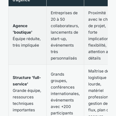
Entreprises de
Proximité
20 à 50
avec le chef
Agence
collaborateurs,
de projet,
'boutique'
lancements de
forte
Équipe réduite,
start-up,
implication,
très impliquée
événements
flexibilité,
très
attention aux
personnalisés
détails
Maîtrise de la
Grands
Structure 'full-
logistique
groupes,
service'
lourde,
conférences
Grande équipe,
matériel
internationales,
ressources
professionnel,
événements
techniques
gestion des
avec +200
importantes
flux, plan de
participants