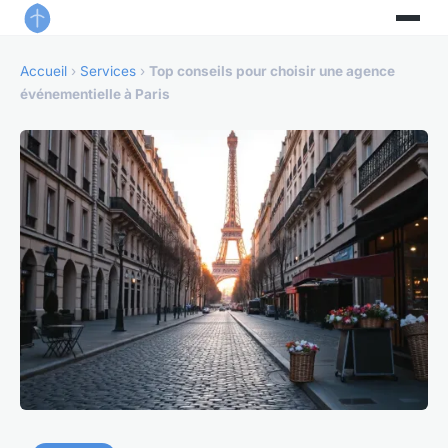
Accueil
›
Services
›
Top conseils pour choisir une agence
événementielle à Paris