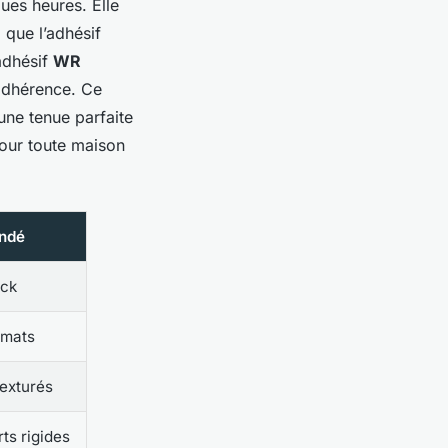
ues heures. Elle
 que l’adhésif
adhésif
WR
 adhérence. Ce
une tenue parfaite
our toute maison
ndé
ack
 mats
texturés
ts rigides