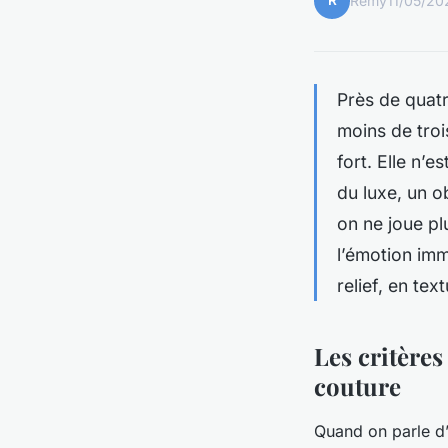
R
Rémy
11/05/20
Près de quat
moins de troi
fort. Elle n’
du luxe, un 
on ne joue pl
l’émotion imm
relief, en tex
Les critère
couture
Quand on parle d’