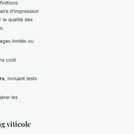
initions
naire d’impression
 la qualité des
s.
rages limités ou
ans coût
urs
, incluant tests
érer les
g viticole