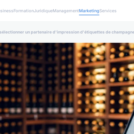
siness
Formation
Juridique
Management
Marketing
Services
 sélectionner un partenaire d'impression d'étiquettes de champagn