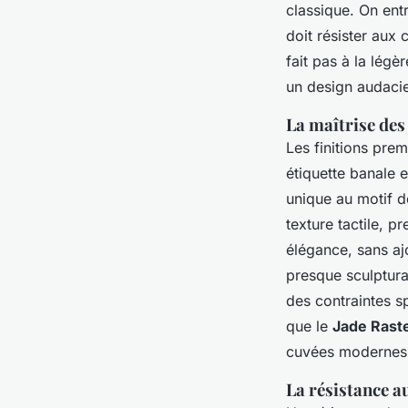
classique. On ent
doit résister aux 
fait pas à la légè
un design audacie
La maîtrise des 
Les finitions prem
étiquette banale e
unique au motif d
texture tactile, p
élégance, sans aj
presque sculptura
des contraintes sp
que le
Jade Rast
cuvées modernes
La résistance a