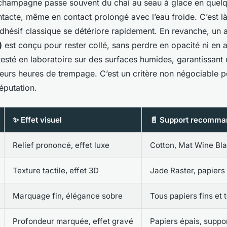
champagne passe souvent du chai au seau à glace en quelq
ntacte, même en contact prolongé avec l’eau froide. C’est là
adhésif classique se détériore rapidement. En revanche, un 
)
est conçu pour rester collé, sans perdre en opacité ni en
 testé en laboratoire sur des surfaces humides, garantissant 
urs heures de trempage. C’est un critère non négociable p
éputation.
✨ Effet visuel
📄 Support recomma
Relief prononcé, effet luxe
Cotton, Mat Wine Bl
Texture tactile, effet 3D
Jade Raster, papiers
Marquage fin, élégance sobre
Tous papiers fins et 
Profondeur marquée, effet gravé
Papiers épais, suppor