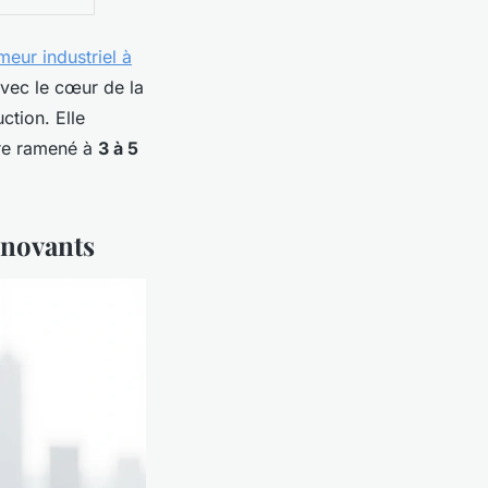
meur industriel à
vec le cœur de la
ction. Elle
tre ramené à
3 à 5
nnovants