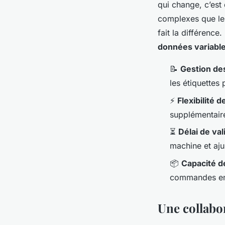
qui change, c’est
complexes que les 
fait la différenc
données variabl
📝
Gestion de
les étiquettes
⚡
Flexibilité 
supplémentaire
⏳
Délai de va
machine et aj
📦
Capacité d
commandes en 
Une collabor