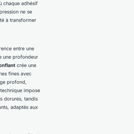
où chaque adhésif
mpression ne se
ité à transformer
érence entre une
e une profondeur
onflant
crée une
nes fines avec
age profond,
e technique impose
s dorures, tandis
ants, adaptés aux