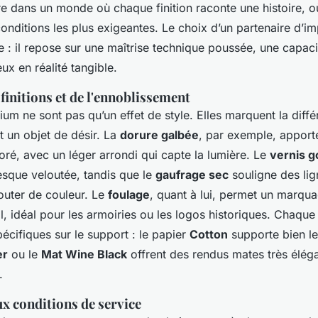
re dans un monde où chaque finition raconte une histoire, 
conditions les plus exigeantes. Le choix d’un partenaire d’i
re : il repose sur une maîtrise technique poussée, une capac
ux en réalité tangible.
finitions et de l'ennoblissement
ium ne sont pas qu’un effet de style. Elles marquent la diff
t un objet de désir. La
dorure galbée
, par exemple, apport
oré, avec un léger arrondi qui capte la lumière. Le
vernis g
resque veloutée, tandis que le
gaufrage sec
souligne des lig
outer de couleur. Le
foulage
, quant à lui, permet un marqu
l, idéal pour les armoiries ou les logos historiques. Chaqu
écifiques sur le support : le papier
Cotton
supporte bien le
er
ou le
Mat Wine Black
offrent des rendus mates très élég
.
ux conditions de service